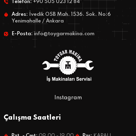
Telefon:
+90 505 023 12 84
Adres:
İvedik OSB Mah. 1536. Sok. No:6
Yenimahalle / Ankara
E-Posta:
info@toygarmakina.com
Instagram
Çalışma Saatleri
Pzt. - Cmt:
09.00 - 19.00
Pzr:
KAPALI